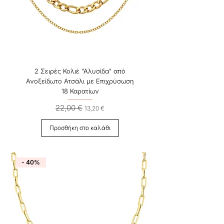
2 Σειρές Κολιέ "Αλυσίδα" από
Ανοξείδωτο Ατσάλι με Επιχρύσωση
18 Καρατίων
22,00 €
Κανονική τιμή
Τιμή Έκπτωσης
13,20 €
Προσθήκη στο καλάθι
- 40%