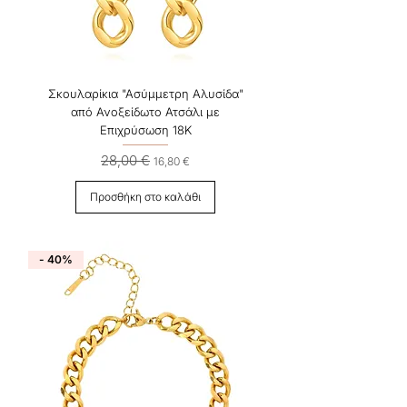
Σκουλαρίκια "Ασύμμετρη Αλυσίδα"
από Ανοξείδωτο Ατσάλι με
Επιχρύσωση 18Κ
28,00 €
Κανονική τιμή
Τιμή Έκπτωσης
16,80 €
Προσθήκη στο καλάθι
- 40%