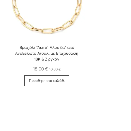
Βραχιόλι "Λεπτή Αλυσίδα" από
Ανοξείδωτο Ατσάλι με Επιχρύσωση
18Κ & Ζιργκόν
18,00 €
Κανονική τιμή
Τιμή Έκπτωσης
10,80 €
Προσθήκη στο καλάθι
- 40%