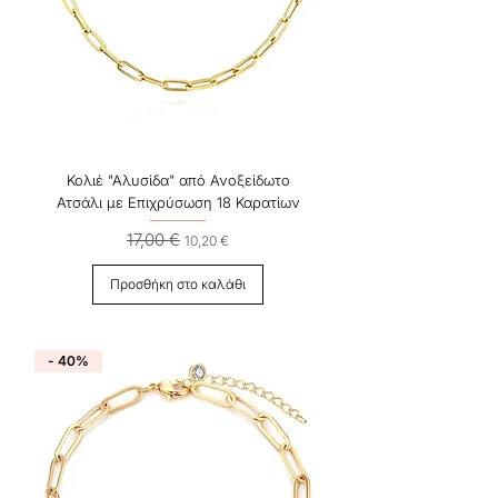
Κολιέ "Αλυσίδα" από Ανοξείδωτο
Ατσάλι με Επιχρύσωση 18 Καρατίων
17,00 €
Κανονική τιμή
Τιμή Έκπτωσης
10,20 €
Προσθήκη στο καλάθι
- 40%