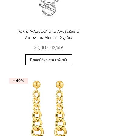
Κολιέ "Αλυσίδα" από Ανοξείδωτο
Ατσάλι με Minimal Σχέδιο
20,00 €
Κανονική τιμή
Τιμή Έκπτωσης
12,00 €
Προσθήκη στο καλάθι
- 40%