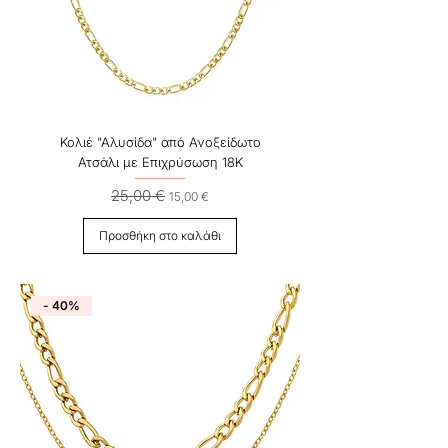
Κολιέ "Αλυσίδα" από Ανοξείδωτο
Ατσάλι με Επιχρύσωση 18Κ
25,00 €
Κανονική τιμή
Τιμή Έκπτωσης
15,00 €
Προσθήκη στο καλάθι
- 40%