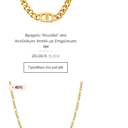
Βραχιόλι "Αλυσίδα" από
Ανοξείδωτο Ατσάλι με Επιχρύσωση
18Κ
25,00 €
Κανονική τιμή
Τιμή Έκπτωσης
15,00 €
Προσθήκη στο καλάθι
- 40%