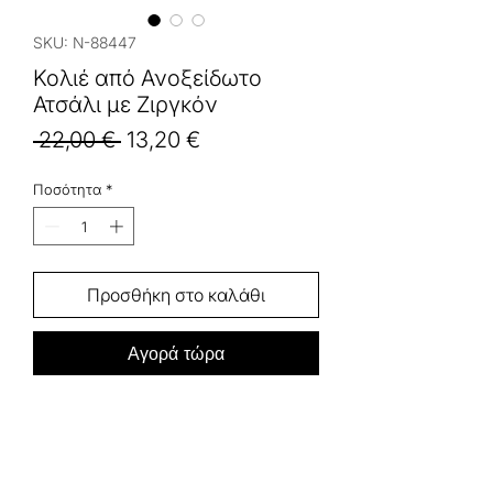
SKU: N-88447
Κολιέ από Ανοξείδωτο
Ατσάλι με Ζιργκόν
Κανονική
Τιμή
 22,00 € 
13,20 €
τιμή
Έκπτωσης
Ποσότητα
*
Προσθήκη στο καλάθι
Αγορά τώρα