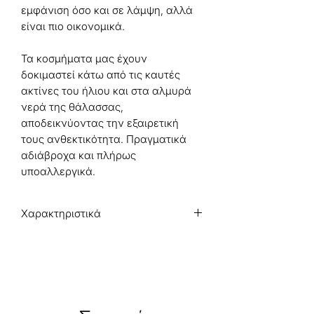
εμφάνιση όσο και σε λάμψη, αλλά
είναι πιο οικονομικά.
Τα κοσμήματα μας έχουν
δοκιμαστεί κάτω από τις καυτές
ακτίνες του ήλιου και στα αλμυρά
νερά της θάλασσας,
αποδεικνύοντας την εξαιρετική
τους ανθεκτικότητα. Πραγματικά
αδιάβροχα και πλήρως
υποαλλεργικά.
Χαρακτηριστικά
Κύριο Υλικό
: Ανοξείδωτο Ατσάλι.
Μέγεθος Κρεμαστού
: 1,3 x 1,3 και 1 x
1 εκ.
Μήκος Κολιέ
: 41 + 5 εκ.
Διακοσμητικά στοιχεία
: Ζιργκόν