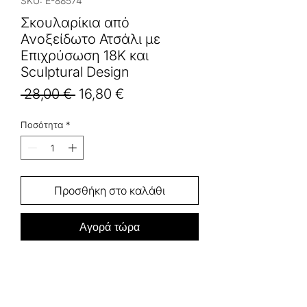
SKU: E-88574
Σκουλαρίκια από
Ανοξείδωτο Ατσάλι με
Επιχρύσωση 18Κ και
Sculptural Design
Κανονική
Τιμή
 28,00 € 
16,80 €
τιμή
Έκπτωσης
Ποσότητα
*
Προσθήκη στο καλάθι
Αγορά τώρα