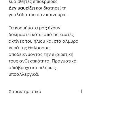
ευαίσθητες επιδερμίδες
Δεν μαυρίζει
και διατηρεί τη
γυαλάδα του σαν καινούριο.
Τα κοσμήματα μας έχουν
δοκιμαστεί κάτω από τις καυτές
ακτίνες του ήλιου και στα αλμυρά
νερά της θάλασσας,
αποδεικνύοντας την εξαιρετική
τους ανθεκτικότητα. Πραγματικά
αδιάβροχα και πλήρως
υποαλλεργικά.
Χαρακτηριστικά
Κύριο Υλικό
: Ανοξείδωτο Ατσάλι,
Τεχνητό Μαργαριτάρι
Μέγεθος Κρεμαστού
: 1 x 1 εκ.
Μήκος Κολιέ
: 45 εκ.
Ιδιότητες
: Αδιάβροχο &