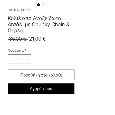
SKU: N-88229
Κολιέ από Ανοξείδωτο
Ατσάλι με Chunky Chain &
Πέρλα
Κανονική
Τιμή
 35,00 € 
21,00 €
τιμή
Έκπτωσης
Ποσότητα
*
Προσθήκη στο καλάθι
Αγορά τώρα