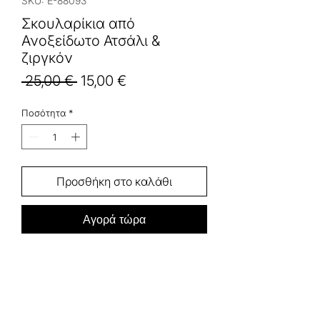
SKU: E-88093
Σκουλαρίκια από
Ανοξείδωτο Ατσάλι &
ζιργκόν
Κανονική
Τιμή
 25,00 € 
15,00 €
τιμή
Έκπτωσης
Ποσότητα
*
Προσθήκη στο καλάθι
Αγορά τώρα